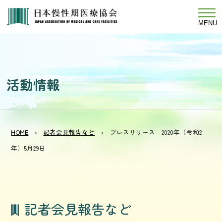
MENU
活
動
情
報
HOME
記者会見報告など
プレスリリース 2020年（令和2
年）5月29日
記者会見報告など