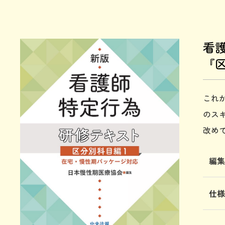
看
『
これ
のス
改め
編
仕