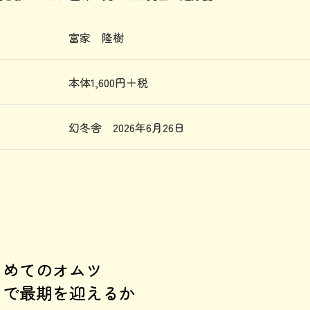
者
富家 隆樹
価
本体1,600円＋税
行
幻冬舎 2026年6月26日
じめてのオムツ
こで最期を迎えるか