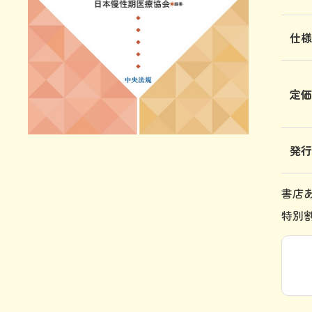
仕
定
発
書店
特別