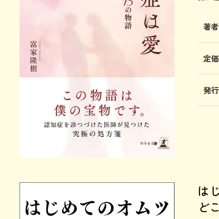
著
定
発
は
ど