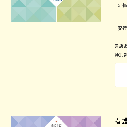
定
発
書店
特別
看