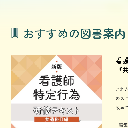
おすすめの図書案内
看
『
これ
のス
改め
編