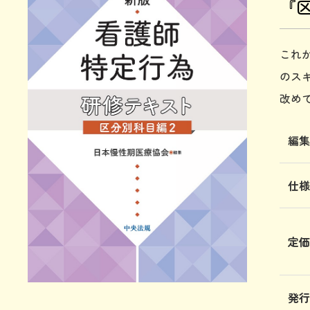
『
これ
のス
改め
編
仕
定
発