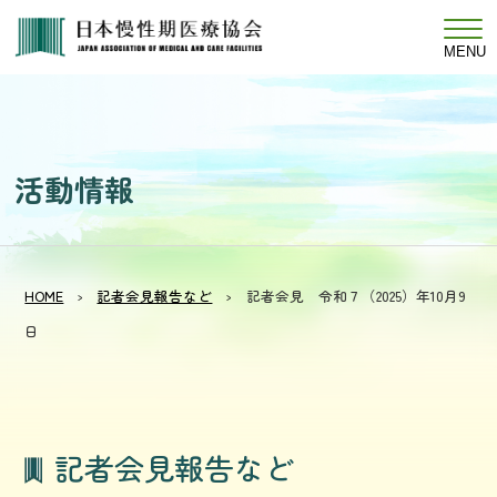
MENU
活
動
情
報
HOME
記者会見報告など
記者会見 令和７（2025）年10月9
日
記者会見報告など