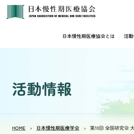
日本慢性期医療協会とは
活動
活
動
情
報
HOME
日本慢性期医療学会
第10回 全国研究会 