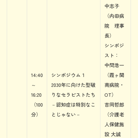
中志子
（内田病
院 理事
長）
シンポジ
スト：
中間浩一
14:40
シンポジウム１
（霞ヶ関
～
2030年に向けた型破
南病院・
16:20
りなセラピストたち
OT）
（100
－認知症は特別なこ
吉岡哲郎
分）
とじゃない－
（介護老
人保健施
設 大誠