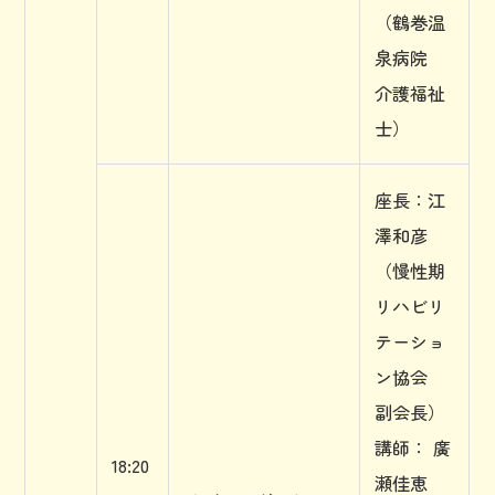
（鶴巻温
泉病院
介護福祉
士）
座長：江
澤和彦
（慢性期
リハビリ
テーショ
ン協会
副会長）
講師： 廣
18:20
瀬佳恵