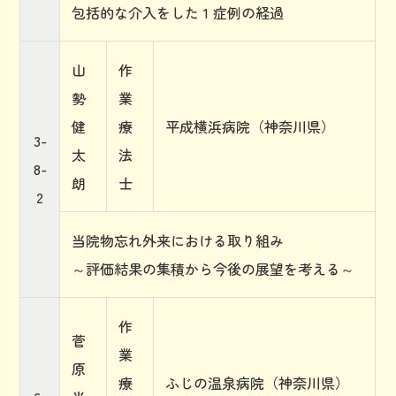
包括的な介入をした 1 症例の経過
山
作
勢
業
健
療
平成横浜病院（神奈川県）
3-
太
法
8-
朗
士
2
当院物忘れ外来における取り組み
～評価結果の集積から今後の展望を考える～
作
菅
業
原
療
ふじの温泉病院（神奈川県）