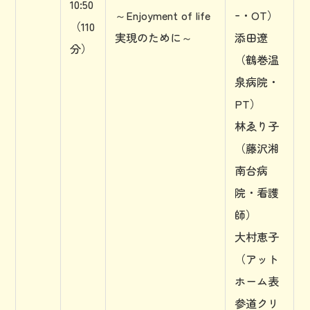
10:50
～Enjoyment of life
ｰ・OT）
（110
実現のために～
添田遼
分）
（鶴巻温
泉病院・
PT）
林ゑり子
（藤沢湘
南台病
院・看護
師）
大村恵子
（アット
ホーム表
参道クリ