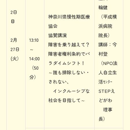
輪健
2日
神奈川県慢性期医療
（平成横
目
協会
浜病院
協賛講演
院長）
2月
13:10
障害を乗り越えて？
講師：今
27日
～
障害者権利条約でパ
村登
(火）
14:00
ラダイムシフト！
（NPO法
（50
～誰も排除しない・
人自立生
分）
されない、
活ｾﾝﾀｰ
インクルーシブな
STEPえ
社会を目指して～
どがわ
理事
長）