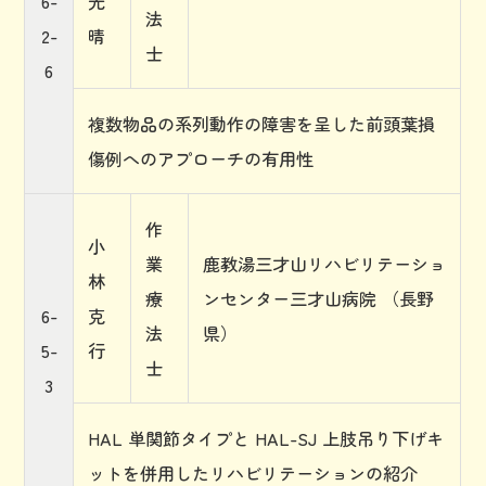
6-
光
法
2-
晴
士
6
複数物品の系列動作の障害を呈した前頭葉損
傷例へのアプローチの有用性
作
小
業
鹿教湯三才山リハビリテーショ
林
療
ンセンター三才山病院 （長野
6-
克
法
県）
5-
行
士
3
HAL 単関節タイプと HAL-SJ 上肢吊り下げキ
ットを併用したリハビリテーションの紹介