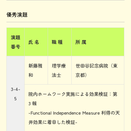
優秀演題
演題
氏 名
職 種
所 属
番号
新藤雅
理学療
世田谷記念病院（東
和
法士
京都）
3-4-
院内ホームワーク実施による効果検証：第
5
3 報
-Functional Independence Measure 利得の天
井効果に着目した検証-