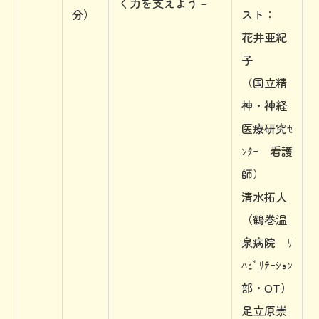
く力を支えよう－
分）
スト：
花井亜紀
子
（国立精
神・神経
医療研究ｾ
ﾝﾀｰ 看護
師）
清水拓人
（鶴巻温
泉病院 ﾘ
ﾊﾋﾞﾘﾃｰｼｮﾝ
部・OT）
足立原崇