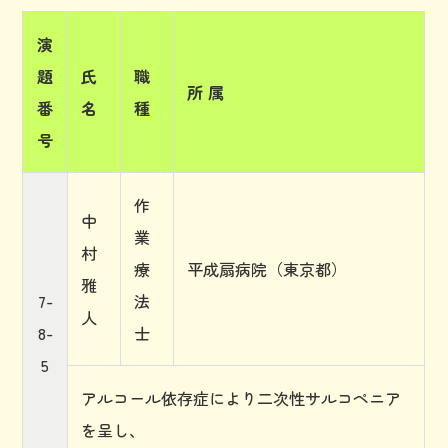
演
題
氏
職
所 属
番
名
種
号
作
中
業
村
療
平成扇病院（東京都）
雅
7-
法
人
8-
士
5
アルコール依存症により二次性サルコペニア
を呈し、