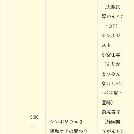
（大阪国
際がんｾﾝﾀ
ｰ・OT）
シンポジ
スト：
小宮山学
（ありが
とうみん
なﾌｧﾐﾘｰｸﾘ
ﾆｯｸ平塚・
医師）
田尻寿子
9:00
シンポジウム３
（静岡県
～
緩和ケアの関わり
立がんｾﾝﾀ