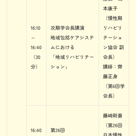
本康子
（慢性期
16:10
次期学会長講演
リハビリ
～
地域包括ケアシステ
テーショ
16:40
ムにおける
ン協会 副
（30
「地域リハビリテー
会長）
分）
ション」
講師：齊
藤正身
（第6回学
会長）
藤﨑剛斎
（第26回
16:40
第26回
日本慢性