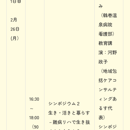
1日目
み
（鶴巻温
2月
泉病院
26日
看護部）
(月）
教育講
演：河野
政子
（地域包
括ケアコ
ンサルテ
16:30
ィングあ
シンポジウム２
～
るす代
生き・活きと暮らす
18:00
表）
－難病リハで生き抜
（90
シンポジ