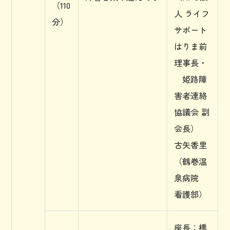
（110
人 ライフ
分）
サポート
はりま前
理事長・
姫路障
害者連絡
協議会 副
会長）
古矢香里
（鶴巻温
泉病院
看護部）
座長：橋