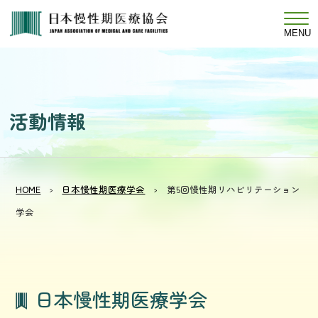
MENU
活
動
情
報
HOME
日本慢性期医療学会
第5回慢性期リハビリテーション
学会
日本慢性期医療学会