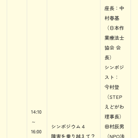
座長：中
村春基
（日本作
業療法士
協会 会
長）
シンポジ
スト：
今村登
（STEP
えどがわ
14:10
理事長）
～
シンポジウム４
田村辰男
16:00
障害を乗り越えて？
（NPO法