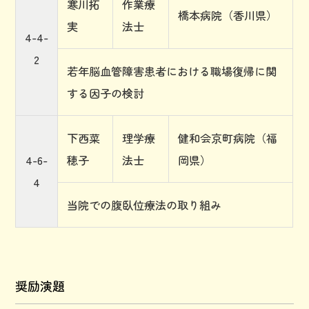
寒川拓
作業療
橋本病院（香川県）
実
法士
4-4-
2
若年脳血管障害患者における職場復帰に関
する因子の検討
下西菜
理学療
健和会京町病院（福
4-6-
穂子
法士
岡県）
4
当院での腹臥位療法の取り組み
奨励演題