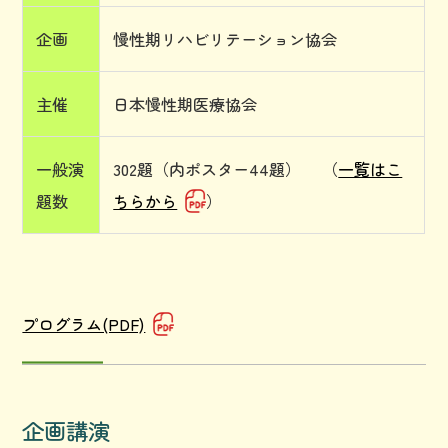
企画
慢性期リハビリテーション協会
主催
日本慢性期医療協会
一般演
302題（内ポスター44題） （
一覧はこ
題数
ちらから
）
プログラム(PDF)
企画講演