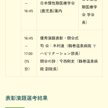
～
日本慢性期医療学会
期医療学
16:45
(鹿児島)案内
会 学会
長）
16:45
優秀演題表彰・閉会式
～
司 会：木村達（鶴巻温泉病院 リ
17:00
ハビリテーション部長）
(15
閉会の辞：今西剛史（鶴巻温泉病
分）
院 副院長）
表彰演題選考結果